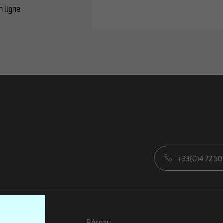
n ligne
+33(0)4 72 50
ns matières
Réseau