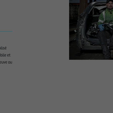
alisé
bile et
neuve ou