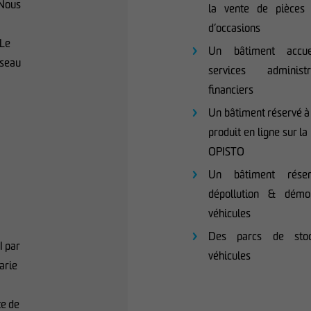
 Nous
la vente de pièces
d’occasions
 Le
Un bâtiment accuei
éseau
services administ
financiers
Un bâtiment réservé à 
produit en ligne sur l
OPISTO
Un bâtiment rése
dépollution & démo
véhicules
Des parcs de sto
I par
véhicules
arie
te de