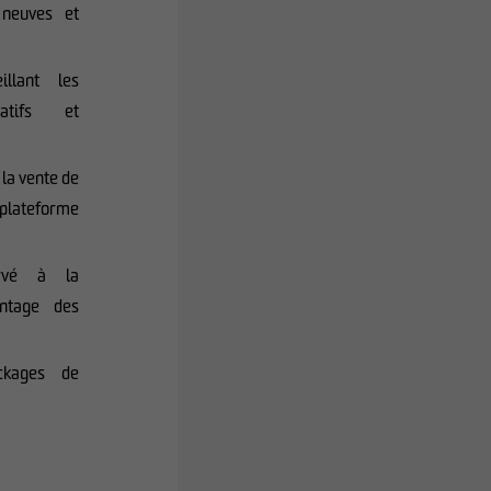
 neuves et
llant les
ratifs et
la vente de
a plateforme
rvé à la
ntage des
ckages de