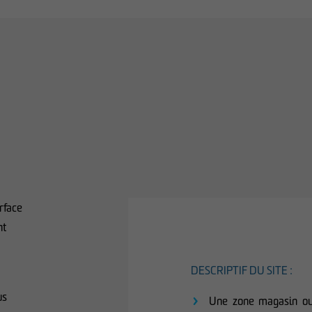
urface
nt
DESCRIPTIF DU SITE :
us
Une zone magasin ou 