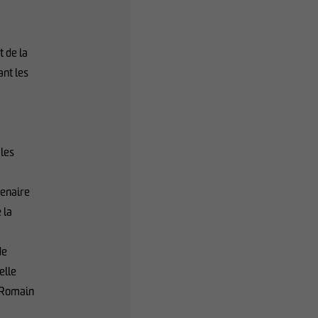
 de la
ant les
les
tenaire
 la
de
elle
t Romain