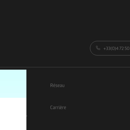
+33(0)4 72 50
ns matières
Réseau
s chantiers
Carrière
ns techniques